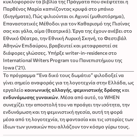
κυκλοφορούν τα βιβλία της Πράγματα που σκέφτεται η
Παρθένος Μαρία καπνίζοντας κρυφά στο μπάνιο
(διηγήματα), Πώς φιλιούνται οι Αχινοί (μυθιστόρημα),
Επαναστατικές Μέθοδοι για τον Καθαρισμό της Πισίνας
σας και γάλα, αίμα (θεατρικά). Έργα της έχουν ανέβει στο
Εθνικό Θέατρο, την Εθνική Λυρική Σκηνή, το Φεστιβάλ
Αθηνών Επιδαύρου, βραβευτεί και μεταφραστεί σε
διάφορες γλώσσες. Υπήρξε writer-in-residence στο
International Writers Program του Πανεπιστήμιου της
Iowa (’21).
Το πρόγραμμα “Ένα δικό τους δωμάτιο” φιλοδοξεί να
γίνει σημείο αναφοράς για τη λογοτεχνία στην Ελλάδα, ως
εργαλείο
κοινωνικής αλλαγής
,
φεμινιστικής δράσης
και
ενδυνάμωσης γυναικών
. Μέσα από αυτό, το WHEN
συνεχίζει την αποστολή του να προάγει την ισότητα, την
ενδυνάμωση και τη φεμινιστική ηγεσία, αυτή τη φορά
μέσα από τη λογοτεχνία, τη φαντασία και τις ιστορίες των
ίδιων των γυναικών που αλλάζουν τον κόσμο γύρω τους.