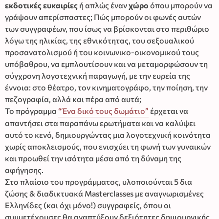
εκδοτικές ευκαιρίες
ή απλώς έναν
χώρο
όπου μπορούν να
γράψουν απερίσπαστες; Πώς μπορούν οι φωνές αυτών
των συγγραφέων, που ίσως να βρίσκονται στο περιθώριο
λόγω της ηλικίας, της εθνικότητας, του σεξουαλικού
προσανατολισμού ή του κοινωνικο-οικονομικού τους
υπόβαθρου, να εμπλουτίσουν και να μεταμορφώσουν τη
σύγχρονη λογοτεχνική παραγωγή, με την ευρεία της
έννοια: στο θέατρο, τον κινηματογράφο, την ποίηση, την
πεζογραφία, αλλά και πέρα από αυτά;
Το πρόγραμμα
“Ένα δικό τους δωμάτιο”
έρχεται να
απαντήσει στα παραπάνω ερωτήματα και να καλύψει
αυτό το κενό, δημιουργώντας μια λογοτεχνική κοινότητα
χωρίς αποκλεισμούς, που ενισχύει τη φωνή των γυναικών
και προωθεί την ισότητα μέσα από τη δύναμη της
αφήγησης.
Στο πλαίσιο του προγράμματος, υλοποιούνται 5 δια
ζώσης & διαδικτυακά Masterclasses με αναγνωρισμένες
Ελληνίδες (και όχι μόνο!) συγγραφείς, όπου οι
συμμετέχουσες θα αναπτύξουν δεξιότητες δημιουργικής