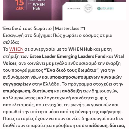
Ένα δικό τους δωμάτιο | Masterclass #1
Εισαγωγή στο διήγημα: Πώς χωράει ο κόσμος σε μια
σελίδα;
Το
WHEN
σε συνεργασία με το
WHEN Hub
και με τη
στήριξη των
Estee Lauder Emerging Leaders Fund
και
Vital
Voices
, ανακοινώνει με μεγάλο ενθουσιασμό την έναρξη
του προγράμματος
“Ένα δικό τους δωμάτιο”
, για την
ενδυνάμωση νέων και
υποεκπροσωπούμενων γυναικών
συγγραφέων
στην Ελλάδα. Το πρόγραμμα στοχεύει στην
επιμόρφωση, δικτύωση
και
ανάδειξη
των δημιουργών,
καλλιεργώντας μια λογοτεχνική κοινότητα χωρίς
αποκλεισμούς, που ενισχύει τη φωνή των γυναικών και
προωθεί την ισότητα μέσα από τη δύναμη της αφήγησης.
Ποιες ιστορίες έχουν να πουν οι νέες δημιουργοί που δεν
διαθέτουν απαραίτητα πρόσβαση σε
εκπαίδευση, δίκτυα,