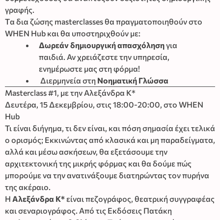
γραφής.
Tα δια ζώσης masterclasses θα πραγματοποιηθούν στο
WHEN Hub και θα υποστηριχθούν με:
Δωρεάν δημιουργική απασχόληση
για
παιδιά. Αν χρειάζεστε την υπηρεσία,
ενημέρωστε μας στη φόρμα!
Διερμηνεία στη
Νοηματική Γλώσσα
Masterclass #1, με την Αλεξάνδρα Κ*
Δευτέρα, 15 Δεκεμβρίου, στις 18:00-20:00, στο WHEN
Hub
Τι είναι διήγημα, τι δεν είναι, και πόση σημασία έχει τελικά
ο ορισμός; Εκκινώντας από κλασικά και μη παραδείγματα,
αλλά και μέσω ασκήσεων, θα εξετάσουμε την
αρχιτεκτονική της μικρής φόρμας και θα δούμε πώς
μπορούμε να την ανατινάξουμε διατηρώντας τον πυρήνα
της ακέραιο.
Η
Αλεξάνδρα Κ*
είναι πεζογράφος, θεατρική συγγραφέας
και σεναριογράφος. Από τις Εκδόσεις Πατάκη