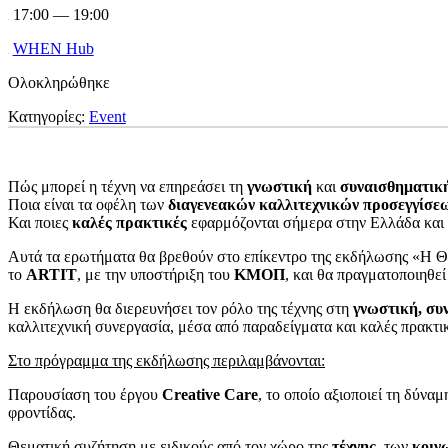
17:00 — 19:00
WHEN Hub
Ολοκληρώθηκε
Κατηγορίες:
Event
Πώς μπορεί η τέχνη να επηρεάσει τη
γνωστική
και
συναισθηματικ
Ποια είναι τα οφέλη των
διαγενεακών
καλλιτεχνικών προσεγγίσε
Και ποιες
καλές πρακτικές
εφαρμόζονται σήμερα στην Ελλάδα και
Αυτά τα ερωτήματα θα βρεθούν στο επίκεντρο της εκδήλωσης «Η Θερ
το
ARTIT
, με την υποστήριξη του
ΚΜΟΠ
, και θα πραγματοποιηθεί
Η εκδήλωση θα διερευνήσει τον ρόλο της τέχνης στη
γνωστική, συ
καλλιτεχνική συνεργασία, μέσα από παραδείγματα και καλές πρακτι
Στο πρόγραμμα της εκδήλωσης περιλαμβάνονται:
Παρουσίαση του έργου
Creative Care
, το οποίο αξιοποιεί τη δύνα
φροντίδας.
Θεματική συζήτηση με ειδικούς από τον χώρο της
τέχνης
, των
κοιν