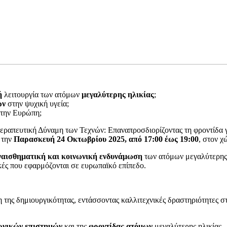
ή
λειτουργία των ατόμων
μεγαλύτερης ηλικίας
;
ων
στην ψυχική υγεία;
 την Ευρώπη;
απευτική Δύναμη των Τεχνών: Επαναπροσδιορίζοντας τη φροντίδα για
 την
Παρασκευή 24 Οκτωβρίου 2025, από 17:00 έως 19:00
, στον 
ναισθηματική και κοινωνική ενδυνάμωση
των ατόμων μεγαλύτερης 
κές που εφαρμόζονται σε ευρωπαϊκό επίπεδο.
μη της δημιουργικότητας, εντάσσοντας καλλιτεχνικές δραστηριότητες 
ωνικών επιστημών
και της
φροντίδας ατόμων
μεγαλύτερης ηλικίας.